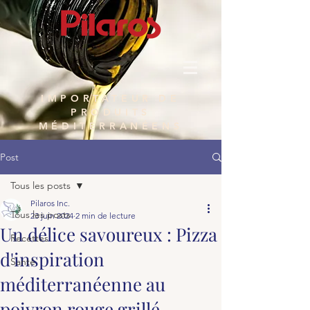
IMPORTATEUR DE
PRODUITS
MÉDITERRANÉENS
Post
Tous les posts
Pilaros Inc.
Tous les posts
23 juin 2024
2 min de lecture
Un délice savoureux : Pizza
Recettes
d'inspiration
Santé
méditerranéenne au
poivron rouge grillé