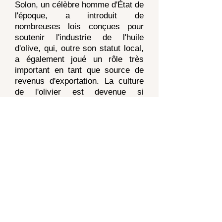
Solon, un célèbre homme d'État de
l'époque, a introduit de
nombreuses lois conçues pour
soutenir l'industrie de l'huile
d'olive, qui, outre son statut local,
a également joué un rôle très
important en tant que source de
revenus d'exportation. La culture
de l'olivier est devenue si
importante que toute personne
surprise en train de couper un
olivier était exécutée. L'olivier a
ensuite été considéré comme un
cadeau supérieur, en ce qu'il
symbolisait
l'arrivée d'un style de
vie plus sophistiqué. L'olive
fournissait une nourriture vitale et
son huile donnait une nourriture
cardinale, un facteur important
pour garder le corps sain et beau.