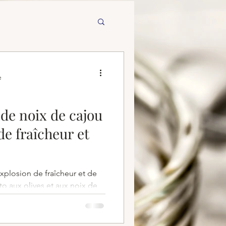
e
 de noix de cajou
de fraîcheur et
explosion de fraîcheur et de
to aux olives et aux noix de