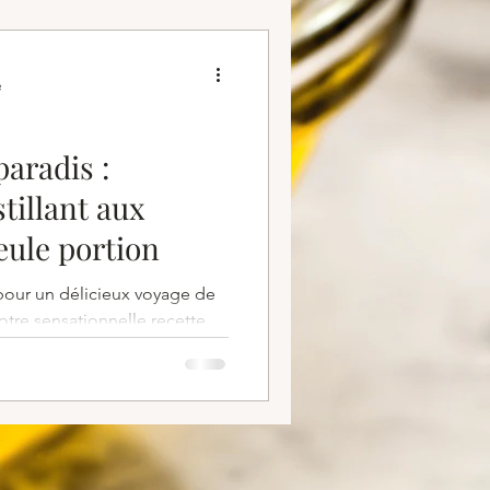
e
aradis :
stillant aux
eule portion
our un délicieux voyage de
otre sensationnelle recette