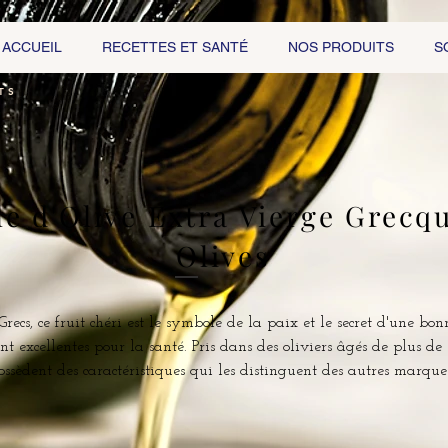
ACCUEIL
RECETTES ET SANTÉ
NOS PRODUITS
S
TS
le d'Olive Extra Vierge Grecq
Olives
ecs, ce fruit chéri est le symbole de la paix et le secret d'une bon
sont excellentes pour la santé. Pris dans des oliviers âgés de plus de
ossèdent des caractéristiques qui les distinguent des autres marqu