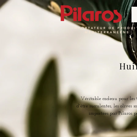
IMPORTATEUR DE PRODUI
MÉDITERRANÉENS
Hui
Véritable cadeau pour les Gr
d'être succulentes, les olives 
importées par Pilaros p