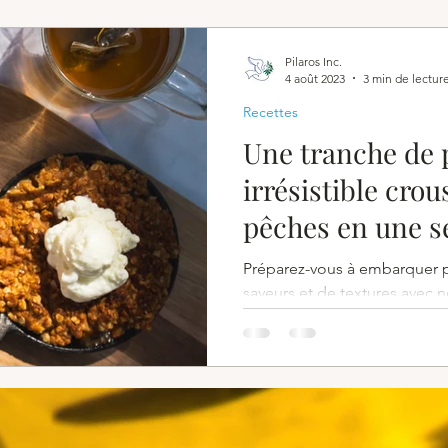
Pilaros Inc.
4 août 2023
3 min de lectur
Recettes
Une tranche de p
irrésistible crou
pêches en une s
Préparez-vous à embarquer p
saveurs et de textures avec n
de croustillant aux pêches !