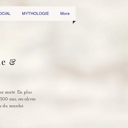
OCIAL
MYTHOLOGIE
More
ue &
ne santé. En plus
 300 ans, ces olives
es du marché.