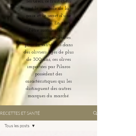
les Grecs, ce fruit chéri
est le symbole de la
paix et le secret d'une
bonne santé. En plus
d'être succulentes, les
olives sont excellentes
pour la santé. Pris dans
des oliviers âgés de plus
de 300 ans, ces olives
importées par Pilaros
possèdent des
caractéristiques qui les
distinguent des autres
marques du marché.
RECETTES ET SANTÉ
Tous les posts