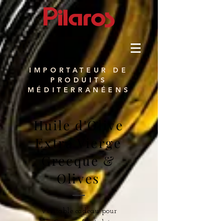
IMPORTATEUR DE
PRODUITS
MÉDITERRANÉENS
Huile d'Olive
Extra Vierge
Grecque &
Olives
Véritable cadeau pour