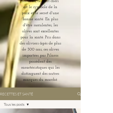
les Grecs, ce fruit chéri
est le symbole de la
paix et le secret d'une
bonne santé. En plus
d'être succulentes, les
olives sont excellentes
pour la santé. Pris dans
des oliviers âgés de plus
de 300 ans, ces olives
importées par Pilaros
possèdent des
caractéristiques qui les
distinguent des autres
marques du marché.
RECETTES ET SANTÉ
Tous les posts