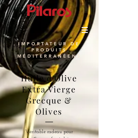
IMPORTATEUR DE
PRODUITS
MÉDITERRANÉENS
Huile d'Olive
Extra Vierge
Grecque &
Olives
Véritable cadeau pour