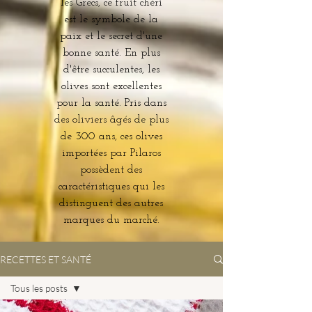
les Grecs, ce fruit chéri
est le symbole de la
paix et le secret d'une
bonne santé. En plus
d'être succulentes, les
olives sont excellentes
pour la santé. Pris dans
des oliviers âgés de plus
de 300 ans, ces olives
importées par Pilaros
possèdent des
caractéristiques qui les
distinguent des autres
marques du marché.
RECETTES ET SANTÉ
Tous les posts