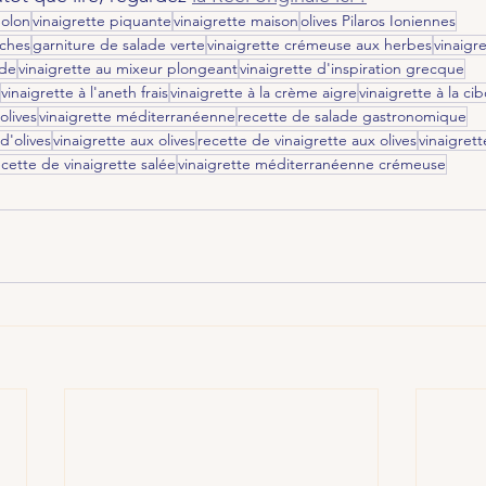
Solon
vinaigrette piquante
vinaigrette maison
olives Pilaros Ioniennes
îches
garniture de salade verte
vinaigrette crémeuse aux herbes
vinaigr
ade
vinaigrette au mixeur plongeant
vinaigrette d'inspiration grecque
vinaigrette à l'aneth frais
vinaigrette à la crème aigre
vinaigrette à la ci
olives
vinaigrette méditerranéenne
recette de salade gastronomique
d'olives
vinaigrette aux olives
recette de vinaigrette aux olives
vinaigrett
ecette de vinaigrette salée
vinaigrette méditerranéenne crémeuse