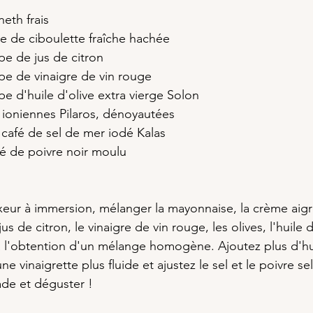
neth frais
pe de ciboulette fraîche hachée
upe de jus de citron
upe de vinaigre de vin rouge
upe d'huile d'olive extra vierge Solon
 ioniennes Pilaros, dénoyautées
à café de sel de mer iodé Kalas
afé de poivre noir moulu
xeur à immersion, mélanger la mayonnaise, la crème aigre, 
jus de citron, le vinaigre de vin rouge, les olives, l'huile d'
à l'obtention d'un mélange homogène. Ajoutez plus d'huil
e vinaigrette plus fluide et ajustez le sel et le poivre s
lade et déguster !