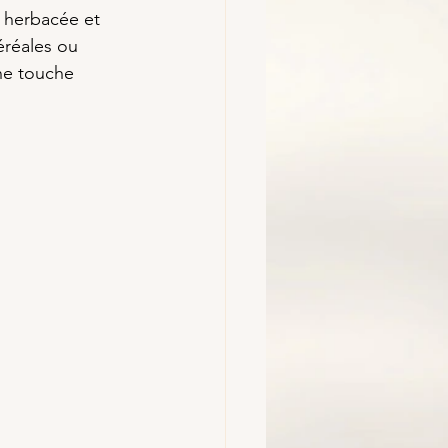
, herbacée et 
éréales ou 
ne touche 