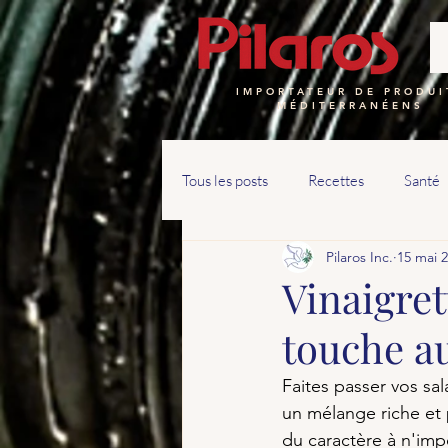
IMPORTATEUR DE PRODUI
MÉDITERRANÉENS
Tous les posts
Recettes
Santé
Pilaros Inc.
15 mai 
Vinaigret
touche a
Faites passer vos sal
un mélange riche et
du caractère à n'imp