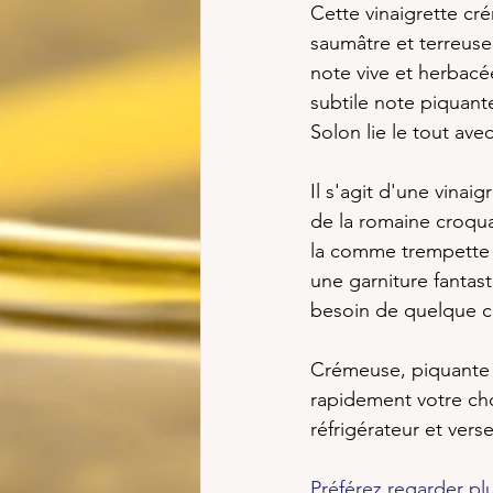
Cette vinaigrette cr
saumâtre et terreuse 
note vive et herbacée
subtile note piquante
Solon lie le tout ave
Il s'agit d'une vinai
de la romaine croqua
la comme trempette p
une garniture fantast
besoin de quelque c
Crémeuse, piquante e
rapidement votre cho
réfrigérateur et vers
Préférez regarder plu