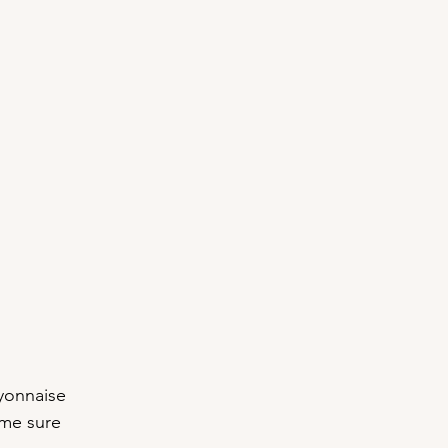
yonnaise
ème sure