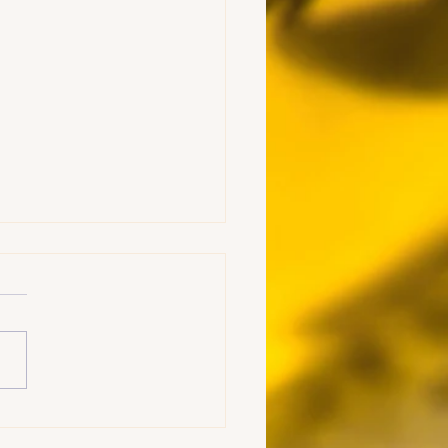
age à la crème au poivre
e : Une tartinade