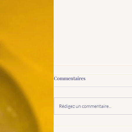
Commentaires
Rédigez un commentaire...
La table méditerranéenne à
cette période de l’année🐰🐣