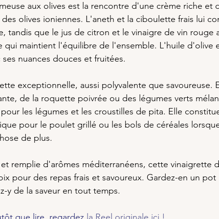
émeuse aux olives est la rencontre d'une crème riche et d
des olives ioniennes. L'aneth et la ciboulette frais lui c
, tandis que le jus de citron et le vinaigre de vin rouge
 qui maintient l'équilibre de l'ensemble. L'huile d'olive e
c ses nuances douces et fruitées.
grette exceptionnelle, aussi polyvalente que savoureuse. 
nte, de la roquette poivrée ou des légumes verts mélang
our les légumes et les croustilles de pita. Elle constit
ique pour le poulet grillé ou les bols de céréales lorsqu
hose de plus.
t remplie d'arômes méditerranéens, cette vinaigrette d
ix pour des repas frais et savoureux. Gardez-en un pot 
ez-y de la saveur en tout temps.
tôt que lire, regardez 
la Reel originale ici !