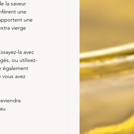
e la saveur 
onfèrent une 
 apportent une 
xtra vierge 
Essayez-la avec 
és, ou utilisez-
ue également 
e vous avez 
eviendra 
au 