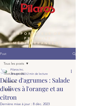
IMPORTATEUR DE
PRODUITS
MÉDITERRANÉENS
Post
Tous les posts
Pilaros Inc.
Tous les posts
20 sept. 2023
2 min de lecture
Délice d'agrumes : Salade
Recettes
d'olives à l'orange et au
Santé
citron
Dernière mise à jour :
8 déc. 2023