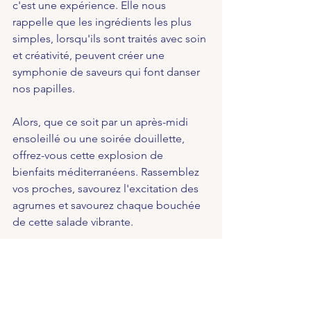
c'est une expérience. Elle nous 
rappelle que les ingrédients les plus 
simples, lorsqu'ils sont traités avec soin 
et créativité, peuvent créer une 
symphonie de saveurs qui font danser 
nos papilles.
Alors, que ce soit par un après-midi 
ensoleillé ou une soirée douillette, 
offrez-vous cette explosion de 
bienfaits méditerranéens. Rassemblez 
vos proches, savourez l'excitation des 
agrumes et savourez chaque bouchée 
de cette salade vibrante.
N'oubliez pas que ce sont parfois les 
recettes les plus simples qui apportent 
la joie la plus extraordinaire à la table. 
Savourez ce délice d'agrumes et 